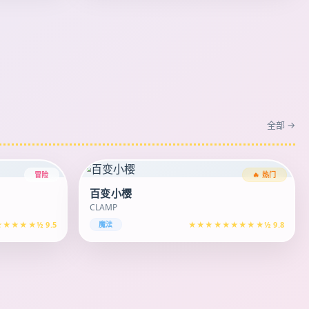
全部 →
冒险
🔥 热门
百变小樱
CLAMP
★★★★½ 9.5
★★★★★★★★★½ 9.8
魔法