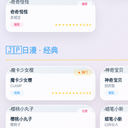
搞笑
奇奇怪怪
吴城垈
★★★★★★★★½ 8.9
搞笑
🇯🇵
日漫 · 经典
🔥 热门
魔卡少女樱
神奇宝贝
CLAMP
田尻智
★★★★★★★★★½ 9.9
经典
冒险
日常
樱桃小丸子
蜡笔小新
樱桃子
臼井仪人