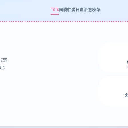
飞飞
国漫
韩漫
日漫
治愈
榜单
《恋
贝》